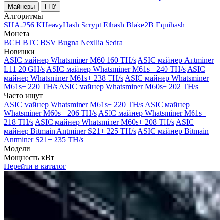
Майнеры
ГПУ
Алгоритмы
SHA-256
KHeavyHash
Scrypt
Ethash
Blake2B
Equihash
Монета
BCH
BTC
BSV
Bugna
Nexllia
Sedra
Новинки
ASIC майнер Whatsminer M60 160 TH/s
ASIC майнер Antminer
L11 20 GH/s
ASIC майнер Whatsminer M61s+ 240 TH/s
ASIC
майнер Whatsminer M61s+ 238 TH/s
ASIC майнер Whatsminer
M61s+ 220 TH/s
ASIC майнер Whatsminer M60s+ 202 TH/s
Часто ищут
ASIC майнер Whatsminer M61s+ 220 TH/s
ASIC майнер
Whatsminer M60s+ 206 TH/s
ASIC майнер Whatsminer M61s+
218 TH/s
ASIC майнер Whatsminer M60s+ 208 TH/s
ASIC
майнер Bitmain Antminer S21+ 225 TH/s
ASIC майнер Bitmain
Antminer S21+ 235 TH/s
Модели
Мощность кВт
Перейти в каталог