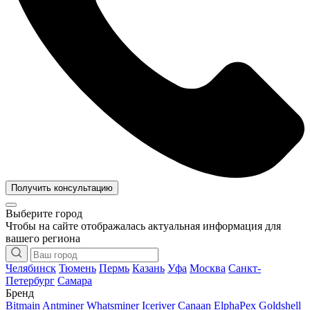
Получить консультацию
Выберите город
Чтобы на сайте отображалась актуальная информация для
вашего региона
Челябинск
Тюмень
Пермь
Казань
Уфа
Москва
Санкт-
Петербург
Самара
Бренд
Bitmain Antminer
Whatsminer
Iceriver
Canaan
ElphaPex
Goldshell